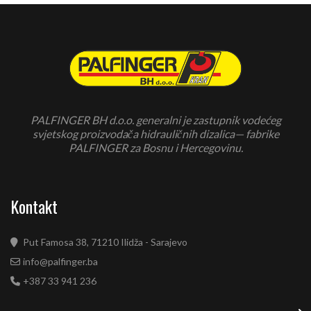
PALFINGER BH d.o.o. generalni je zastupnik vodećeg
svjetskog proizvodača hidrauličnih dizalica— fabrike
PALFINGER za Bosnu i Hercegovinu.
Kontakt
Put Famosa 38, 71210 Ilidža - Sarajevo
info@palfinger.ba
+387 33 941 236