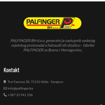
PALFINGER BH d.o.o. generalni je zastupnik vodećeg
svjetskog proizvodača hidrauličnih dizalica— fabrike
PALFINGER za Bosnu i Hercegovinu.
Kontakt
Put Famosa 38, 71210 Ilidža - Sarajevo
info@palfinger.ba
+387 33 941 236